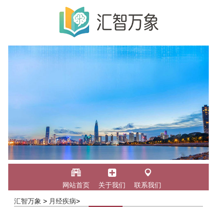
网站首页
关于我们
联系我们
汇智万象
>
月经疾病
>