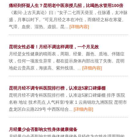
痛经到怀疑人生？昆明老中医亲授几招，比喝热水管用100倍
《素问·上古天真论》曰：“女子二七而天癸至，任脉通，太冲脉
盛，月事以时下。”可见月经之本在冲任，而痛经之标在寒凝、
气滞、血瘀、湿热、虚损。昆...
[详细内容]
昆明女性必看！月经不调这样调理，一个月见效
月经是女性健康的晴雨表，周期、经量、颜色、质地、伴随症
状，任何一项发生异常，都在提示身体内部出现了失衡。昆明
地处云贵高原，海拔高、紫外线强、...
[详细内容]
昆明月经不调专科医院排行榜，认准这5家口碑爆棚
昆明月经不调专科医院排行榜，认准这5家口碑爆棚 排序 医院
名称 地址 技术亮点 人气科室/专家 1 云南锦欣九洲医院 昆明市
盘龙区白云路229号 中西医结合...
[详细内容]
月经量少会否影响女性身体健康储备
月经量少会否影响女性身体健康储备月经作为女性生理周期的